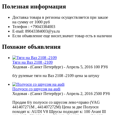
Полезная информация
Доставка товара в регионы осуществляется при заказе
на сумму от 1000 руб
Телефон : +79043384003
E-mail: 89043384003@ya.ru
Если объявление еще висит,значит товар есть в наличии
Похожие объявления
Тяги на Ваз 2108 -2109
Ходовая
-
(Санкт Петербург)
-
Апрель 5, 2016
100 РУб
б/у рулевые тяги на Ваз 2108 -2109 цена за штуку
Полуоси со шрусом на audi
Ходовая
-
(Санкт Петербург)
-
Апрель 2, 2016
2500 РУб
Продам б/у полуоси со шрусом лево+право (VAG
441407271M , 441407272M) Цена за две Полуоси
походят к: AUDI V8 Шрусы подходят к: 100 Avant III